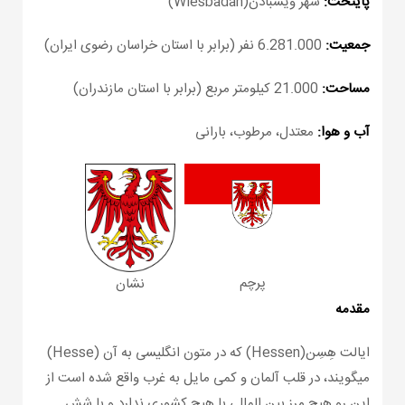
پایتخت:
شهر ویسبادن(Wiesbadan)
جمعیت:
6.281.000 نفر (برابر با استان خراسان رضوی ایران)
مساحت:
21.000 کیلومتر مربع (برابر با استان مازندران)
آب و هوا:
معتدل، مرطوب، بارانی
پرچم
نشان
مقدمه
ایالت هِسِن(Hessen) که در متون انگلیسی به آن (Hesse)
میگویند، در قلب آلمان و کمی مایل به غرب واقع شده است از
این رو هیچ مرز بین المللی با هیچ کشوری ندارد و با شش