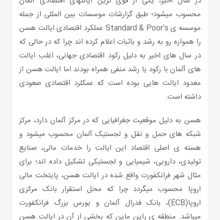
در سال اخیر، یکی از قوی ترین ایالتهای اقتصادی آلمان
محسوب میشود؛ طبق گزارشات موسسات بین المللی از جمله
موسسه ی Standard & Poor’s عملکرد اقتصادی ایالت هسن
را همواره رو به رشد و باثبات اعلام کرده اند چرا که در حالی که
در سال های اخیر به دلیل رکود اقتصادی جهانی، اغلب ایالت
های آلمان با رکود یا رشد منفی همراه بودند اما ایالت هسن از
معدود ایالت هایی بوده است که عمکلرد اقتصادی صعودی
داشته است.
هسن به دلیل موقعیت جغرافیایی که در مرکز آلمان دارد، مرکز
شبکه های حمل و نقل و لجستیک آلمان محسوب میشود و
هسته ی اصلی اقتصاد این ایالت را خدمات مالی، صنایع
تولیدی، دارویی، شیمیایی و لجستیکی تشکیل داده اند؛ برای
مثال شهر فرانکفورت واقع شده در ایالت هسن، پایتخت مالی
اروپا محسوب میگردد چرا که محل استقرار بانک مرکزی
اروپا(ECB)، بانک فدرال آلمان و بورس بزرگ فرانکفورت
میباشد. منطقه ی راین ماین که بخشی از آن در ایالت هسن