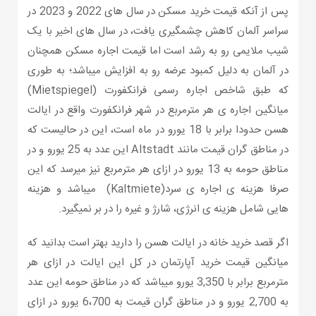
پس از آنکه قیمت خرید مسکن در سال های 2022 و 2023 در
سراسر آلمان کاهش چشمگیری یافت، در سال های اخیر با یک
شیب ملایمی رو به رشد است اما قیمت اجاره مسکن همچنان
در آلمان به دلیل کمبود عرضه رو به افزایش میباشد؛ به طوری
که طبق شاخص اجاره رسمی فرانکفورت (Mietspiegel)
میانگین اجاره ی هر مترمربع در شهر فرانکفورت واقع در ایالت
هسن حدودا برابر با 18 یورو در ماه است، این در حالیست که
در مناطق گران قیمت مانند Altstadt این عدد به 25 یورو و در
مناطق حومه به 13 یورو در ازای هر مترمربع نیز میرسد که این
صرفا هزینه ی اجاره ی سرد(Kaltmiete) میباشد و هزینه
هایی شامل هزینه ی انرژی، شارژ و غیره را در بر نمیگیرد.
اگر قصد خرید خانه در ایالت هسن را دارید بهتر است بدانید که
میانگین قیمت خرید آپارتمان در کل این ایالت در ازای هر
مترمربع برابر با 3,350 یورو میباشد که در مناطق حومه این عدد
به 2,700 یورو و در مناطق گران قیمت به 6،700 یورو در ازای