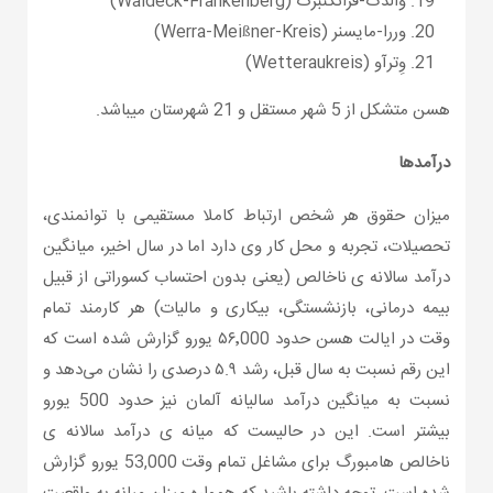
والدک-فرانکنبرگ (Waldeck-Frankenberg)
وررا-مایسنر (Werra-Meißner-Kreis)
وِترآو (Wetteraukreis)
هسن متشکل از 5 شهر مستقل و 21 شهرستان میباشد.
درآمدها
میزان حقوق هر شخص ارتباط کاملا مستقیمی با توانمندی،
تحصیلات، تجربه و محل کار وی دارد اما در سال اخیر، میانگین
درآمد سالانه ی ناخالص (یعنی بدون احتساب کسوراتی از قبیل
بیمه درمانی، بازنشستگی، بیکاری و مالیات) هر کارمند تمام
وقت در ایالت هسن حدود ۵۶٬000 یورو گزارش شده است که
این رقم نسبت به سال قبل، رشد ۵.۹ درصدی را نشان می‌دهد و
نسبت به میانگین درآمد سالیانه آلمان نیز حدود 500 یورو
بیشتر است. این در حالیست که میانه ی درآمد سالانه ی
ناخالص هامبورگ برای مشاغل تمام وقت 53,000 یورو گزارش